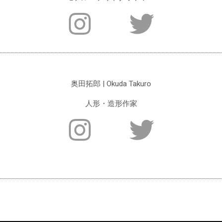
奥田拓郎 | Okuda Takuro
人形・
造形作家